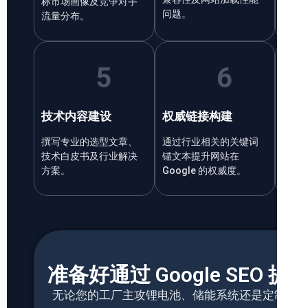
标市场画像及竞争对手
词库
问题。
流量分布。
5
6
技术内容建设
权威链接构建
排名
撰写专业的选型文章、
通过行业相关的关键词
实时
技术白皮书及行业解决
锚文本提升网站在
动及 G
方案。
Google 的权威度。
Cons
准备好通过 Google SEO
无论您的工厂主攻锂电池、储能系统还是定制电